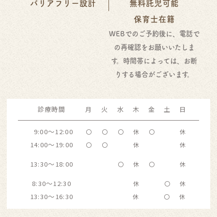
バリアフリー設計
無料託児可能
保育士在籍
WEB
でのご予約後に、電話で
の再確認をお願いいたしま
す。時間帯によっては、お断
りする場合がございます。
診療時間
月
火
水
木
金
土
日
9:00～12:00
〇
〇
〇
休
〇
休
14:00～19:00
〇
〇
休
休
13:30～18:00
〇
休
〇
休
8:30～12:30
休
〇
休
13:30～16:30
休
〇
休