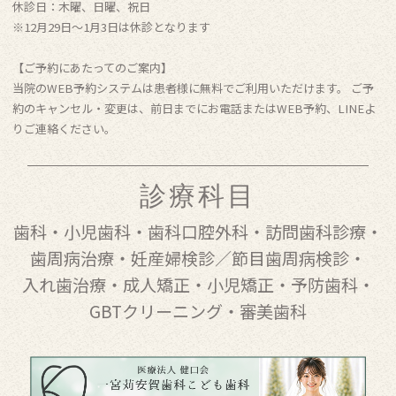
休診日：木曜、日曜、祝日
※12月29日〜1月3日は休診となります
【ご予約にあたってのご案内】
当院のWEB予約システムは患者様に無料でご利用いただけます。 ご予
約のキャンセル・変更は、前日までにお電話またはWEB予約、LINEよ
りご連絡ください。
診療科目
歯科
・
小児歯科
・
歯科口腔外科
・
訪問歯科診療
・
歯周病治療
・
妊産婦検診／節目歯周病検診
・
入れ歯治療
・
成人矯正
・
小児矯正
・
予防歯科
・
GBTクリーニング
・
審美歯科