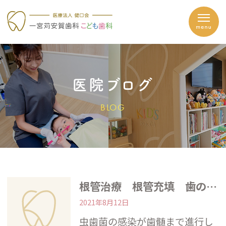
医院ブログ
BLOG
根管治療 根管充填 歯の神経抜いた後何日くらい痛い 激痛 ズキズキ いつまで痛みますか？
2021年8月12日
虫歯菌の感染が歯髄まで進行し