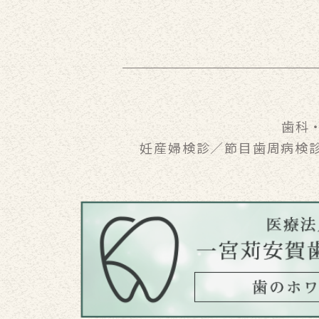
歯科
妊産婦検診／節目歯周病検