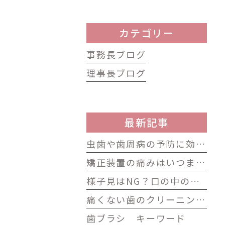
カテゴリー
事務長ブログ
理事長ブログ
最新記事
虫歯や歯周病の予防に効果的なセルフケアは？歯科衛生士によるプロフェッショナルも必要な理由
矯正装置の痛みはいつまで続く？原因と今すぐできる5つの対処法
様子見はNG？口の中のサインでわかる歯科受診のタイミング
痛くない歯のクリーニングGBT！EMS社エアフロープロフィラキシスマスターの効果と費用相場を解説
歯ブラシ キーワード