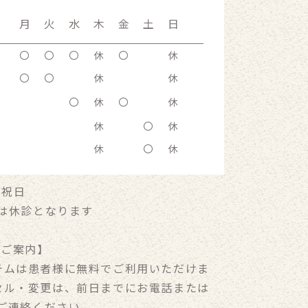
月
火
水
木
金
土
日
〇
〇
〇
休
〇
休
〇
〇
休
休
〇
休
〇
休
休
〇
休
休
〇
休
、祝日
日は休診となります
のご案内】
テムは患者様に無料でご利用いただけま
セル・変更は、前日までにお電話または
りご連絡ください。