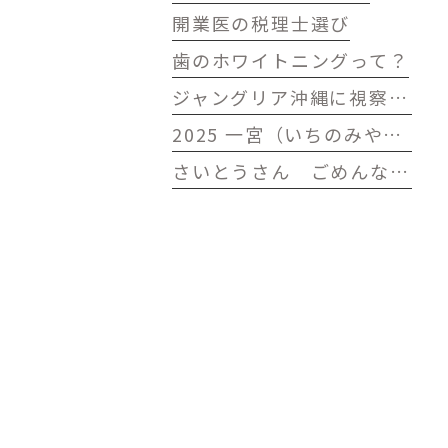
開業医の税理士選び
歯のホワイトニングって？
ジャングリア沖縄に視察に行ってきました
2025 一宮（いちのみや）七夕（たなばた）まつり おりもの感謝祭
さいとうさん ごめんなさい がんばって