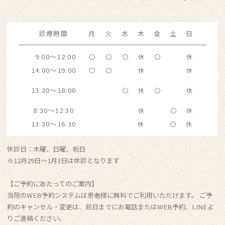
診療時間
月
火
水
木
金
土
日
9:00～12:00
〇
〇
〇
休
〇
休
14:00～19:00
〇
〇
休
休
13:30～18:00
〇
休
〇
休
8:30～12:30
休
〇
休
13:30～16:30
休
〇
休
休診日：木曜、日曜、祝日
※12月29日〜1月3日は休診となります
【ご予約にあたってのご案内】
当院のWEB予約システムは患者様に無料でご利用いただけます。 ご予
約のキャンセル・変更は、前日までにお電話またはWEB予約、LINEよ
りご連絡ください。