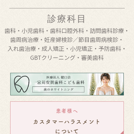
診療科目
歯科
・
小児歯科
・
歯科口腔外科
・
訪問歯科診療
・
歯周病治療
・
妊産婦検診／節目歯周病検診
・
入れ歯治療
・
成人矯正
・
小児矯正
・
予防歯科
・
GBTクリーニング
・
審美歯科
患者様へ
カスタマーハラスメント
について