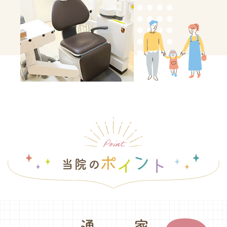
Point
当院の
『