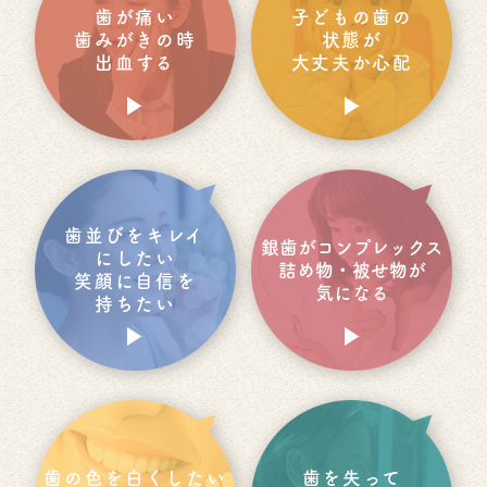
歯が痛い
子どもの歯の
歯みがきの時
状態が
出血する
大丈夫か心配
歯並びをキレイ
銀歯が
コンプレックス
にしたい
詰め物・被せ物が
笑顔に自信を
気になる
持ちたい
歯の色を
白くしたい
歯を失って