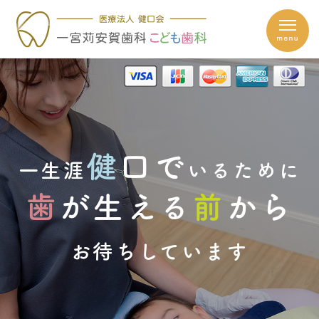
健
口で
一生涯
いるために
歯
が生える
前
から
お待ちしています