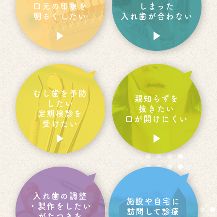
口元の印象を
しまった
明るくしたい
入れ歯が合わない
むし歯を予防
親知らずを
したい
抜きたい
定期検診を
口が開けにくい
受けたい
入れ歯の調整
施設や自宅に
・製作をしたい
訪問して診療
がたつきを