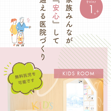
通える医院づくり
家族みんなが
o
i
n
P
t
1
安心
』して
KIDS ROOM