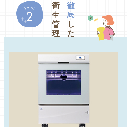
衛生管理
徹底
o
i
n
P
t
2
した