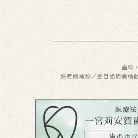
歯科
妊産婦検診／節目歯周病検