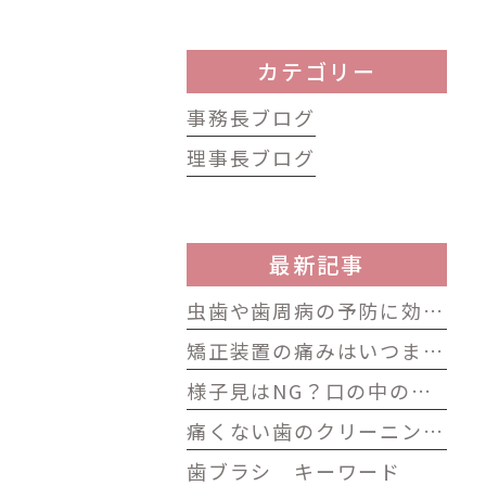
カテゴリー
事務長ブログ
理事長ブログ
最新記事
虫歯や歯周病の予防に効果的なセルフケアは？歯科衛生士によるプロフェッショナルも必要な理由
矯正装置の痛みはいつまで続く？原因と今すぐできる5つの対処法
様子見はNG？口の中のサインでわかる歯科受診のタイミング
痛くない歯のクリーニングGBT！EMS社エアフロープロフィラキシスマスターの効果と費用相場を解説
歯ブラシ キーワード