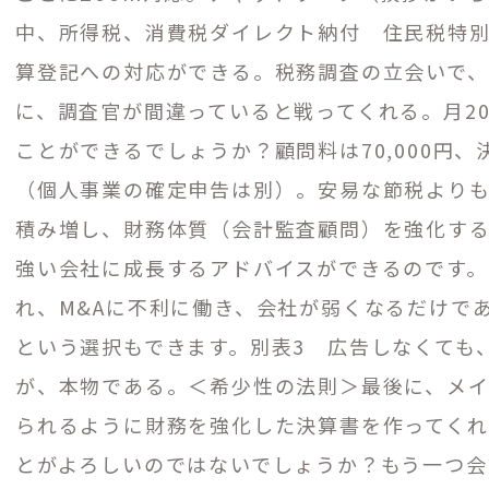
中、所得税、消費税ダイレクト納付 住民税特
算登記への対応ができる。税務調査の立会いで、yo
に、調査官が間違っていると戦ってくれる。月
20
ことができるでしょうか？顧問料は70,000円、
（個人事業の確定申告は別）。安易な節税よりも
積み増し、財務体質（会計監査顧問）を強化する
強い会社に成長するアドバイスができるのです。
れ、
M&A
に不利に働き、会社が弱くなるだけで
という選択もできます。別表
3
広告しなくても、
が、本物である。＜希少性の法則＞最後に、メ
られるように財務を強化した決算書を作ってく
とがよろしいのではないでしょうか？もう一つ会