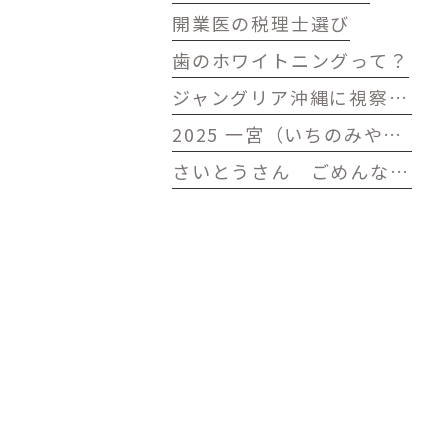
開業医の税理士選び
歯のホワイトニングって？
ジャングリア沖縄に視察に行ってきました
2025 一宮（いちのみや）七夕（たなばた）まつり おりもの感謝祭
さいとうさん ごめんなさい がんばって