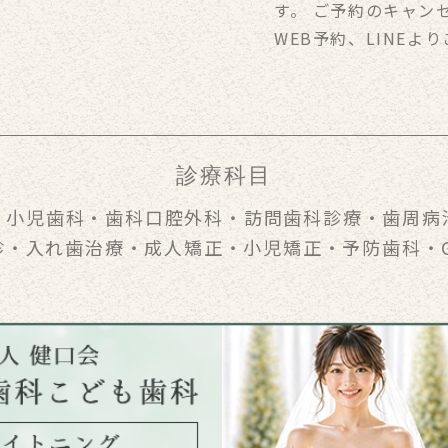
す。 ご予約のキャン
WEB予約、LINEよ
診療科目
・
小児歯科
・
歯科口腔外科
・
訪問歯科診療
・
歯周病
診
・
入れ歯治療
・
成人矯正
・
小児矯正
・
予防歯科
・