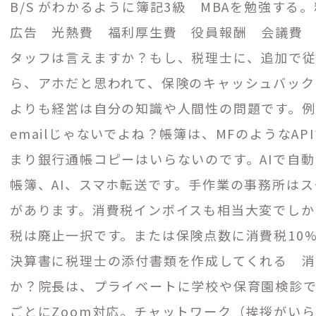
B/S
がわかるように簿記
3
級 MBAを勉強する
広告 光熱費 福利厚生費 役員報酬 会議費
タッフは言えますか？もし、
税理士に、追加で
ら、アホだと思われて、保険のキャッシュバック
よりも経営は自分の知識や人間性の問題です。例
emailじゃないでよね？帳簿は、MFのような
API
まり銀行通帳コピーはいらないのです。AIで自
帳簿、
AI
、スマホ転送です。手作業の事務所はス
があります。消費税インボイスも相当大変でしか
税は廃止一択です。または保険点数に消費税10
決算書に税理士の添付書類を作成してくれる 
か？院長は、プライベートに学校や保育園検診
ごとに
Zoom
対応。チャットワーク（挨拶がいら