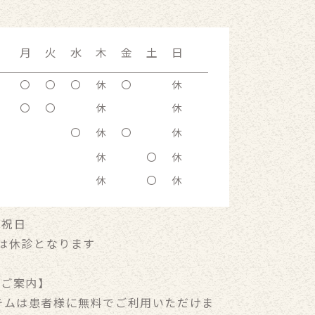
月
火
水
木
金
土
日
〇
〇
〇
休
〇
休
〇
〇
休
休
〇
休
〇
休
休
〇
休
休
〇
休
、祝日
日は休診となります
のご案内】
テムは患者様に無料でご利用いただけま